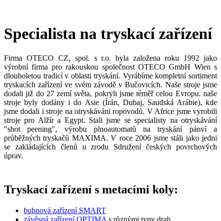
Specialista na tryskací zařízení
Firma OTECO CZ, spol. s r.o. byla založena roku 1992 jako
výrobní firma pro rakouskou společnost OTECO GmbH Wien s
dlouholetou tradicí v oblasti tryskání. Vyrábíme kompletní sortiment
tryskacích zařízení ve svém závodě v Bučovicích. Naše stroje jsme
dodali již do 27 zemí světa, pokryli jsme téměř celou Evropu. naše
stroje byly dodány i do Asie (Írán, Dubaj, Saudská Arábie), kde
jsme dodali i stroje na otryskáváni ropovodů. V Africe jsme vyrobili
stroje pro Alžír a Egypt. Stali jsme se specialisty na otryskávání
"shot peening", výrobu plnoautomatů na tryskání pánví a
průběžných tryskačů MAXIMA. V roce 2006 jsme stáli jako jedni
se zakládajících členů u zrodu Sdružení českých povrchových
úprav.
Tryskací zařízení s metacími koly:
bubnová zařízení SMART
závěsná zařízení OPTIMA
s různými typy drah