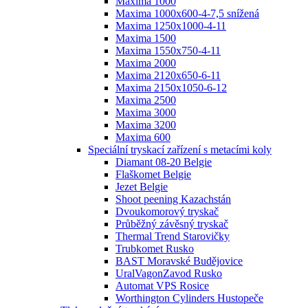
Maxima 1000
Maxima 1000x600-4-7,5 snížená
Maxima 1250x1000-4-11
Maxima 1500
Maxima 1550x750-4-11
Maxima 2000
Maxima 2120x650-6-11
Maxima 2150x1050-6-12
Maxima 2500
Maxima 3000
Maxima 3200
Maxima 600
Speciální tryskací zařízení s metacími koly
Diamant 08-20 Belgie
Flaškomet Belgie
Jezet Belgie
Shoot peening Kazachstán
Dvoukomorový tryskač
Průběžný závěsný tryskač
Thermal Trend Starovičky
Trubkomet Rusko
BAST Moravské Budějovice
UralVagonZavod Rusko
Automat VPS Rosice
Worthington Cylinders Hustopeče