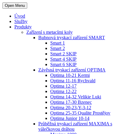
Open Menu
Úvod
Služby
Produkty
Zařízení s metacími koly
Bubnová tryskací zařízení SMART
Smart 1
Smart 2
Smart 2 SKIP
Smart 4 SKIP
Smart 6 SKIP
Závěsná tryskací zařízení OPTIMA
Optima 10-21 Kermi
Optima 11-16 Rychvald
Optima 12-17
Optima 12-22
Optima 14-32 Velikie Luki
Optima 17-30 Bzenec
Optima 20-23-Y-3-12
Optima 25-35 Qualite Prostějov
Optima Junior 10-14
Průběžná tryskací zařízení MAXIMA s
válečkovou dráhou