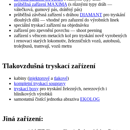
průběžná zařízení MAXIMA
(s různými typy dráh —
válečková, gumový pás, drátěný pás)
průběžná závěsná zařízení s dráhou
DIAMANT
pro tryskání
dlouhých dílů — vhodné pro zařazení do výrobních linek
speciální tryskací zařízení na objednávku
zařízení pro zpevnění povrchu — shoot peening
zařízení s věncem metacích kol pro tryskání nově vyrobených
i renovaci starých lokomotiv, železničních vozů, autobusů,
trolejbusů, tramvají, vozů metra
Tlakovzdušná tryskací zařízení
kabiny (
injektorové
a
tlakové
)
kompletní tryskací soupravy
tryskací boxy
pro tryskání železných, nerezových i
hliníkových výrobků
samostatná čistící jednotka abraziva
EKOLOG
Jiná zařízení: