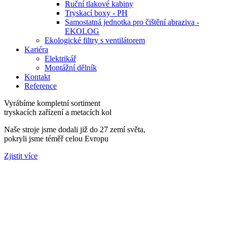
Ruční tlakové kabiny
Tryskací boxy - PH
Samostatná jednotka pro čištění abraziva -
EKOLOG
Ekologické filtry s ventilátorem
Kariéra
Elektrikář
Montážní dělník
Kontakt
Reference
Vyrábíme kompletní sortiment
tryskacích zařízení a metacích kol
Naše stroje jsme dodali již do 27 zemí světa,
pokryli jsme téměř celou Evropu
Zjistit více