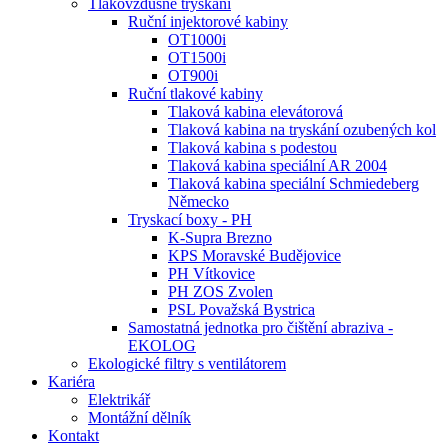
Tlakovzdušné tryskání
Ruční injektorové kabiny
OT1000i
OT1500i
OT900i
Ruční tlakové kabiny
Tlaková kabina elevátorová
Tlaková kabina na tryskání ozubených kol
Tlaková kabina s podestou
Tlaková kabina speciální AR 2004
Tlaková kabina speciální Schmiedeberg
Německo
Tryskací boxy - PH
K-Supra Brezno
KPS Moravské Budějovice
PH Vítkovice
PH ZOS Zvolen
PSL Považská Bystrica
Samostatná jednotka pro čištění abraziva -
EKOLOG
Ekologické filtry s ventilátorem
Kariéra
Elektrikář
Montážní dělník
Kontakt