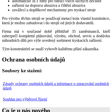
automatické JET filtry pro filtraci všech suchých nečistot
zařízení na dopravu abraziva a čištění abraziva
zavážecí a doplňkové mechanismy pro tryskací stroje
Pro výrobu těchto strojů se používají metací kola vlastní konstrukce,
která je možno zabudovat i do strojů od jiných dodavatelů.
Firma má v současné době přibližně 35 zaměstnanců, kteří
zabezpečí kompletní plánování, výrobu, obchod, servis a dodávku
náhradních dílů pro výše uvedený sortiment tryskacích zařízení.
Tým konstruktérů se snaží vyhovět každému přání zákazníka.
Ochrana osobních údajů
Soubory ke stažení:
Zásady ochrany osobních údajů a informace o zpracování osobních
údajů
Souhlas pro výběrové řízení
Co je u nás nového