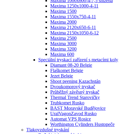
Maxima 1000x600-4-7,5 snížená
Maxima 1250x1000-4-11
Maxima 1500
Maxima 1550x750-4-11
Maxima 2000
Maxima 2120x650-6-11
Maxima 2150x1050-6-12
Maxima 2500
Maxima 3000
Maxima 3200
Maxima 600
Speciální tryskací zařízení s metacími koly
Diamant 08-20 Belgie
Flaškomet Belgie
Jezet Belgie
Shoot peening Kazachstán
Dvoukomorový tryskač
Průběžný závěsný tryskač
Thermal Trend Starovičky
Trubkomet Rusko
BAST Moravské Budějovice
UralVagonZavod Rusko
Automat VPS Rosice
Worthington Cylinders Hustopeče
Tlakovzdušné tryskání