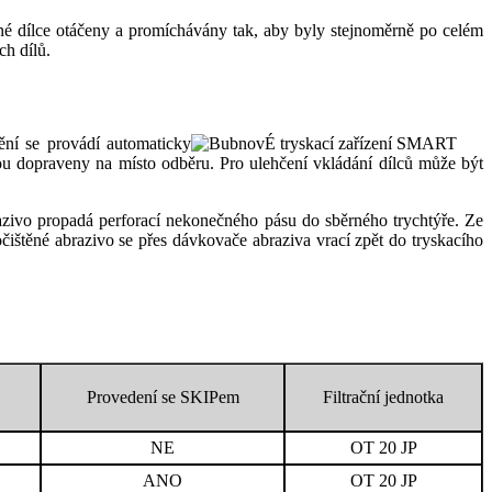
ené dílce otáčeny a promíchávány tak, aby byly stejnoměrně po celém
ch dílů.
ění se provádí automaticky
 dopraveny na místo odběru. Pro ulehčení vkládání dílců může být
razivo propadá perforací nekonečného pásu do sběrného trychtýře. Ze
čištěné abrazivo se přes dávkovače abraziva vrací zpět do tryskacího
Provedení se SKIPem
Filtrační jednotka
NE
OT 20 JP
ANO
OT 20 JP