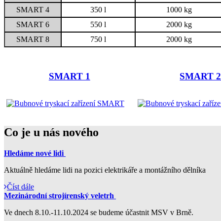
SMART 4
350 l
1000 kg
SMART 6
550 l
2000 kg
SMART 8
750 l
2000 kg
SMART 1
SMART 
Co je u nás nového
Hledáme nové lidi
Aktuálně hledáme lidi na pozici elektrikáře a montážního dělníka
Číst dále
Mezinárodní strojírenský veletrh
Ve dnech 8.10.-11.10.2024 se budeme účastnit MSV v Brně.