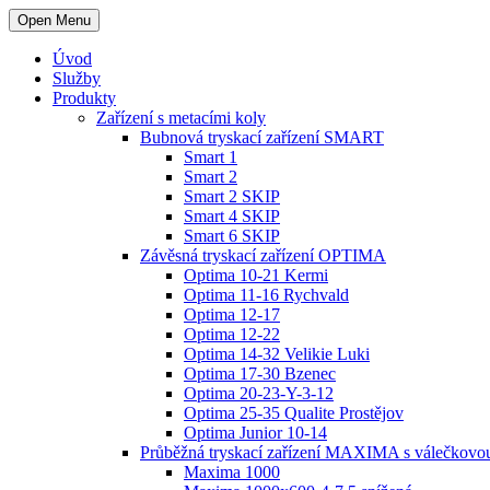
Open Menu
Úvod
Služby
Produkty
Zařízení s metacími koly
Bubnová tryskací zařízení SMART
Smart 1
Smart 2
Smart 2 SKIP
Smart 4 SKIP
Smart 6 SKIP
Závěsná tryskací zařízení OPTIMA
Optima 10-21 Kermi
Optima 11-16 Rychvald
Optima 12-17
Optima 12-22
Optima 14-32 Velikie Luki
Optima 17-30 Bzenec
Optima 20-23-Y-3-12
Optima 25-35 Qualite Prostějov
Optima Junior 10-14
Průběžná tryskací zařízení MAXIMA s válečkovo
Maxima 1000