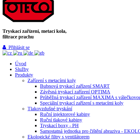
Tryskací zařízení, metací kola,
filtrace prachu
Přihlásit se
Úvod
Služby
Produkty
Zařízení s metacími koly
Bubnová tryskací zařízení SMART
Závěsná tryskací zařízení OPTIMA
Průběžná tryskací zařízení MAXIMA s válečkovo
Speciální tryskací zařízení s metacími koly
Tlakovzdušné tryskání
Ruční injektorové kabiny
Ruční tlakové kabiny
Tryskací boxy - PH
Samostatná jednotka pro čištění abraziva - EKO
Ekologické filtry s ventilátorem