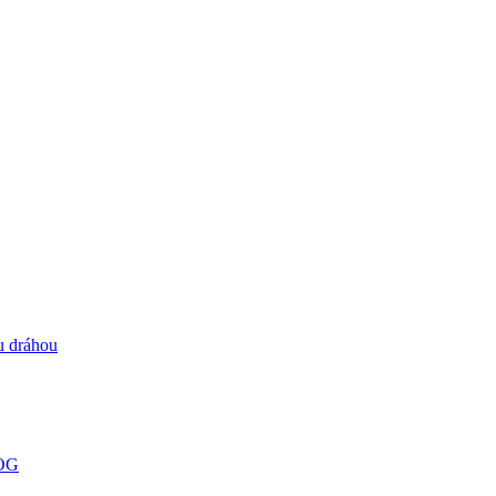
u dráhou
LOG