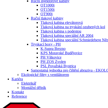
Ruční injektorové kabiny
OT1000i
OT1500i
OT900i
Ruční tlakové kabiny
Tlaková kabina elevátorová
Tlaková kabina na tryskání ozubených kol
Tlaková kabina s podestou
Tlaková kabina speciální AR 2004
Tlaková kabina speciální Schmiedeberg N
Tryskací boxy - PH
K-Supra Brezno
KPS Moravské Budějovice
PH Vítkovice
PH ZOS Zvolen
PSL Považská Bystrica
Samostatná jednotka pro čištění abraziva - EKO
Ekologické filtry s ventilátorem
Kariéra
Elektrikář
Montážní dělník
Kontakt
Reference