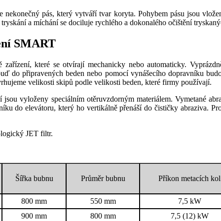
 se nekonečný pás, který vytváří tvar koryta. Pohybem pásu jsou vlož
yskání a míchání se dociluje rychlého a dokonalého očištění tryskaný
ízení SMART
ě zařízení, které se otvírají mechanicky nebo automaticky. Vyprázdn
 buď do připravených beden nebo pomocí vynášecího dopravníku budou
jeme velikosti skipů podle velikosti beden, které firmy používají.
ízení jsou vyloženy speciálním otěruvzdorným materiálem. Vymetané ab
u do elevátoru, který ho vertikálně přenáší do čističky abraziva. Pro
ogický JET filtr.
Šířka bubnu
Průměr bubnu
Příkon metacích kol
800 mm
550 mm
7,5 kW
900 mm
800 mm
7,5 (12) kW