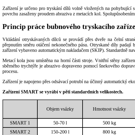
Zařízení je určeno pro tryskání dílů volně vložených na pohybující
povrchu zasaženy proudem abraziva z metacích kol. Spolupůsobením tr
Princip práce bubnového tryskacího zař
Vkládání otryskávaných dílců se provádí přes dveře na čelní stran
přepnutím směru otáčení nekonečného pásu. Otryskané díly padají
zařízení vybaveno automatickým nakladačem (SKIP). Standardně navrhu
Metací kola jsou umístěna na horní části stroje. Vnitřní stěny zař
sběrného trychtýře je abrazivo dopraveno pomocí šnekového dopravník
procesu.
Zařízení je napojeno přes odsávací potrubí na účinný automatický ekol
Zařízení SMART se vyrábí v pěti standardních velikostech.
Objem vsázky
Hmotnost vsázky
SMART 1
50-70 l
500 kg
SMART 2
150-200 l
800 kg