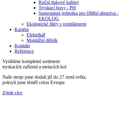
Ruční tlakové kabiny
Tryskací boxy - PH
Samostatná jednotka pro čištění abraziva -
EKOLOG
Ekologické filtry s ventilátorem
Kariéra
Elektrikář
Montážní dělník
Kontakt
Reference
Vyrábíme kompletní sortiment
tryskacích zařízení a metacích kol
Naše stroje jsme dodali již do 27 zemí světa,
pokryli jsme téměř celou Evropu
Zjistit více