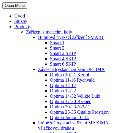
Open Menu
Úvod
Služby
Produkty
Zařízení s metacími koly
Bubnová tryskací zařízení SMART
Smart 1
Smart 2
Smart 2 SKIP
Smart 4 SKIP
Smart 6 SKIP
Závěsná tryskací zařízení OPTIMA
Optima 10-21 Kermi
Optima 11-16 Rychvald
Optima 12-17
Optima 12-22
Optima 14-32 Velikie Luki
Optima 17-30 Bzenec
Optima 20-23-Y-3-12
Optima 25-35 Qualite Prostějov
Optima Junior 10-14
Průběžná tryskací zařízení MAXIMA s
válečkovou dráhou