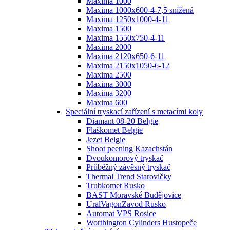
Maxima 1000
Maxima 1000x600-4-7,5 snížená
Maxima 1250x1000-4-11
Maxima 1500
Maxima 1550x750-4-11
Maxima 2000
Maxima 2120x650-6-11
Maxima 2150x1050-6-12
Maxima 2500
Maxima 3000
Maxima 3200
Maxima 600
Speciální tryskací zařízení s metacími koly
Diamant 08-20 Belgie
Flaškomet Belgie
Jezet Belgie
Shoot peening Kazachstán
Dvoukomorový tryskač
Průběžný závěsný tryskač
Thermal Trend Starovičky
Trubkomet Rusko
BAST Moravské Budějovice
UralVagonZavod Rusko
Automat VPS Rosice
Worthington Cylinders Hustopeče