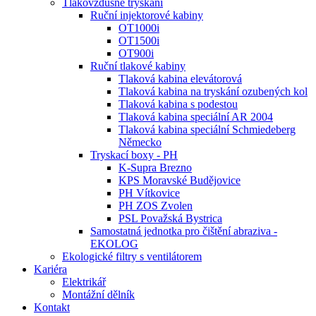
Tlakovzdušné tryskání
Ruční injektorové kabiny
OT1000i
OT1500i
OT900i
Ruční tlakové kabiny
Tlaková kabina elevátorová
Tlaková kabina na tryskání ozubených kol
Tlaková kabina s podestou
Tlaková kabina speciální AR 2004
Tlaková kabina speciální Schmiedeberg
Německo
Tryskací boxy - PH
K-Supra Brezno
KPS Moravské Budějovice
PH Vítkovice
PH ZOS Zvolen
PSL Považská Bystrica
Samostatná jednotka pro čištění abraziva -
EKOLOG
Ekologické filtry s ventilátorem
Kariéra
Elektrikář
Montážní dělník
Kontakt