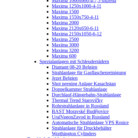
Maxima 1000x600-4-7,5 snížená
Maxima 1250x1000-4-11
Maxima 1500
Maxima 1550x750-4-11
Maxima 2000
Maxima 2120x650-6-11
Maxima 2150x1050-6-12
Maxima 2500
Maxima 3000
Maxima 3200
Maxima 600
Spezialanlagen mit Schleuderrädern
Diamant 08-20 Belgien
Strahlanlage für Gasflaschenreinigung
Jezet Belgien
Shot peening Anlage Kasachstan
Doppelkammer Strahlanlage
Durchlauf-Hängebahn-Strahlanlage
Thermal Trend Starovičky
Rohrstrahlanlage in Russland
BAST Moravské Budějovice
UralVagonZavod in Russland
Automatische Strahlanlage VPS Rosice
Strahlanlage für Druckbehälter
Worthington Cylinders