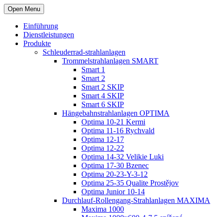
Open Menu
Einführung
Dienstleistungen
Produkte
Schleuderrad-strahlanlagen
Trommelstrahlanlagen SMART
Smart 1
Smart 2
Smart 2 SKIP
Smart 4 SKIP
Smart 6 SKIP
Hängebahnstrahlanlagen OPTIMA
Optima 10-21 Kermi
Optima 11-16 Rychvald
Optima 12-17
Optima 12-22
Optima 14-32 Velikie Luki
Optima 17-30 Bzenec
Optima 20-23-Y-3-12
Optima 25-35 Qualite Prostějov
Optima Junior 10-14
Durchlauf-Rollengang-Strahlanlagen MAXIMA
Maxima 1000