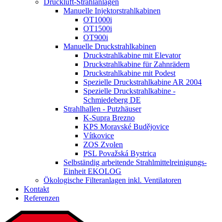
Druckluft-Strahlanlagen
Manuelle Injektorstrahlkabinen
OT1000i
OT1500i
OT900i
Manuelle Druckstrahlkabinen
Druckstrahlkabine mit Elevator
Druckstrahlkabine für Zahnrädern
Druckstrahlkabine mit Podest
Spezielle Druckstrahlkabine AR 2004
Spezielle Druckstrahlkabine -
Schmiedeberg DE
Strahlhallen - Putzhäuser
K-Supra Brezno
KPS Moravské Budějovice
Vítkovice
ZOS Zvolen
PSL Považská Bystrica
Selbständig arbeitende Strahlmittelreinigungs-
Einheit EKOLOG
Ökologische Filteranlagen inkl. Ventilatoren
Kontakt
Referenzen