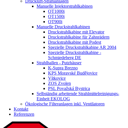
Druckluft-Strahlanlagen
Manuelle Injektorstrahlkabinen
OT1000i
OT1500i
OT900i
Manuelle Druckstrahlkabinen
Druckstrahlkabine mit Elevator
Druckstrahlkabine für Zahnrädern
Druckstrahlkabine mit Podest
Spezielle Druckstrahlkabine AR 2004
Spezielle Druckstrahlkabine -
Schmiedeberg DE
Strahlhallen - Putzhäuser
K-Supra Brezno
KPS Moravské Budějovice
Vítkovice
ZOS Zvolen
PSL Považská Bystrica
Selbständig arbeitende Strahlmittelreinigungs-
Einheit EKOLOG
Ökologische Filteranlagen inkl. Ventilatoren
Kontakt
Referenzen