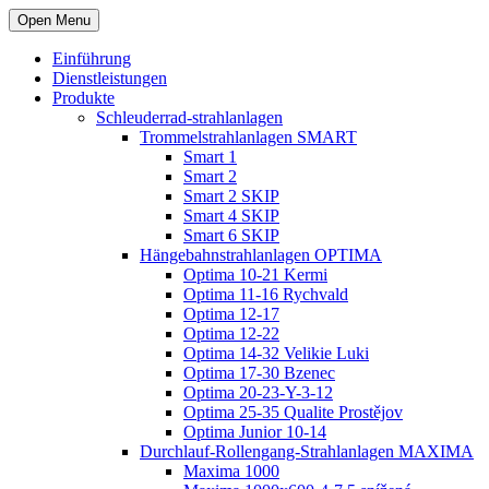
Open Menu
Einführung
Dienstleistungen
Produkte
Schleuderrad-strahlanlagen
Trommelstrahlanlagen SMART
Smart 1
Smart 2
Smart 2 SKIP
Smart 4 SKIP
Smart 6 SKIP
Hängebahnstrahlanlagen OPTIMA
Optima 10-21 Kermi
Optima 11-16 Rychvald
Optima 12-17
Optima 12-22
Optima 14-32 Velikie Luki
Optima 17-30 Bzenec
Optima 20-23-Y-3-12
Optima 25-35 Qualite Prostějov
Optima Junior 10-14
Durchlauf-Rollengang-Strahlanlagen MAXIMA
Maxima 1000