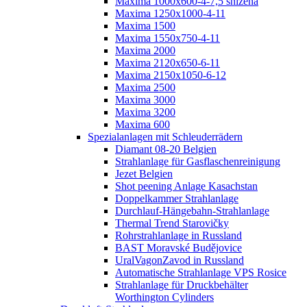
Maxima 1000x600-4-7,5 snížená
Maxima 1250x1000-4-11
Maxima 1500
Maxima 1550x750-4-11
Maxima 2000
Maxima 2120x650-6-11
Maxima 2150x1050-6-12
Maxima 2500
Maxima 3000
Maxima 3200
Maxima 600
Spezialanlagen mit Schleuderrädern
Diamant 08-20 Belgien
Strahlanlage für Gasflaschenreinigung
Jezet Belgien
Shot peening Anlage Kasachstan
Doppelkammer Strahlanlage
Durchlauf-Hängebahn-Strahlanlage
Thermal Trend Starovičky
Rohrstrahlanlage in Russland
BAST Moravské Budějovice
UralVagonZavod in Russland
Automatische Strahlanlage VPS Rosice
Strahlanlage für Druckbehälter
Worthington Cylinders