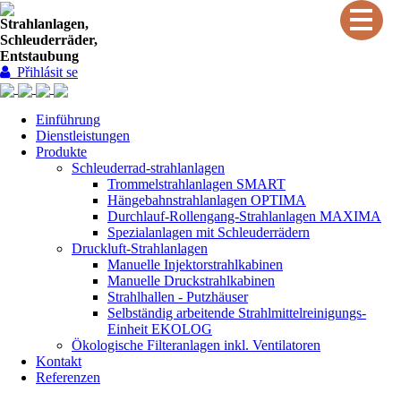
Strahlanlagen,
Schleuderräder,
Entstaubung
Přihlásit se
Einführung
Dienstleistungen
Produkte
Schleuderrad-strahlanlagen
Trommelstrahlanlagen SMART
Hängebahnstrahlanlagen OPTIMA
Durchlauf-Rollengang-Strahlanlagen MAXIMA
Spezialanlagen mit Schleuderrädern
Druckluft-Strahlanlagen
Manuelle Injektorstrahlkabinen
Manuelle Druckstrahlkabinen
Strahlhallen - Putzhäuser
Selbständig arbeitende Strahlmittelreinigungs-
Einheit EKOLOG
Ökologische Filteranlagen inkl. Ventilatoren
Kontakt
Referenzen