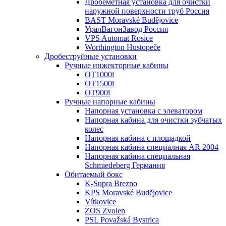
Дробеметная установка для очистки
наружной поверхности труб Россия
BAST Moravské Budějovice
УралВагонЗавод Россия
VPS Automat Rosice
Worthington Hustopeče
Дробеструйные установки
Ручные инжекторные кабины
OT1000i
OT1500i
OT900i
Ручные напорные кабины
Напорная установка с элеватором
Напорная кабина для очистки зубчатых
колес
Напорная кабина с площадкой
Напорная кабина специалная AR 2004
Напорная кабина специальная
Schmiedeberg Германия
Обитаемый бокс
K-Supra Brezno
KPS Moravské Budějovice
Vítkovice
ZOS Zvolen
PSL Považská Bystrica