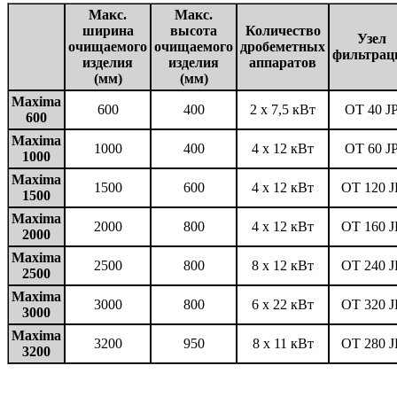
Макс.
Макс.
ширина
высота
Количество
Узел
очищаемого
очищаемого
дробеметных
фильтрац
изделия
изделия
аппаратов
(мм)
(мм)
Maxima
600
400
2 x 7,5 кВт
OT 40 J
600
Maxima
1000
400
4 x 12 кВт
OT 60 J
1000
Maxima
1500
600
4 x 12 кВт
OT 120 J
1500
Maxima
2000
800
4 x 12 кВт
OT 160 J
2000
Maxima
2500
800
8 x 12 кВт
OT 240 J
2500
Maxima
3000
800
6 x 22 кВт
OT 320 J
3000
Maxima
3200
950
8 x 11 кВт
OT 280 J
3200