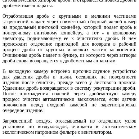
дробеметные аппараты.
Отработавшая дробь с крупными и мелкими частицами
загрязнений падает через совместный сборный желоб камер
на продольный винтовой конвейер, который подает дробь к
поперечному винтовому конвейеру, а тот - к ковшовому
элеватору, поднимающему ее к очистителю дроби. В нем
происходит отделение пригодной для возврата в рабочий
процесс дроби от крупных и мелких частиц загрязнений.
Очищенная дробь падает в бункер, из которого через затворы
дроби снова возвращается к дробеметным аппаратам.
В выходную камеру встроено щеточно-сдувное устройство
для удаления дроби и пыли, осеввших на поверхности
изделия после очистки, прежде всего у листового проката.
Удаленная дробь возвращается в систему рекуперации дроби.
После прохождения изделий через дробеметную камеру
процесс очистки автоматически выключается, если датчик
положения перед входной камерой не зарегистрировал
очередное изделие.
Загрязненный воздух, отсасываемый из отдельных узлов
установки по воздуховодов, очищаетя в автоматическом
экологическом патронном фильтре с вентилятором.