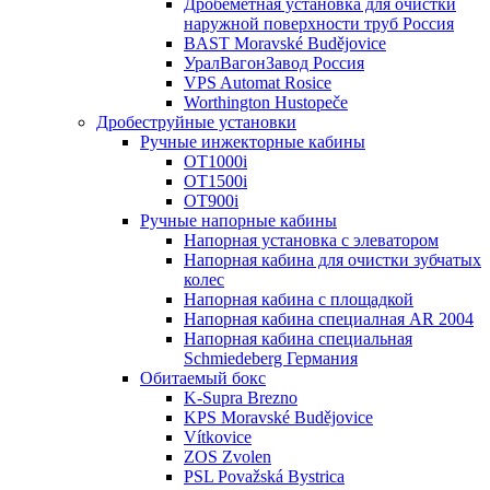
Дробеметная установка для очистки
наружной поверхности труб Россия
BAST Moravské Budějovice
УралВагонЗавод Россия
VPS Automat Rosice
Worthington Hustopeče
Дробеструйные установки
Ручные инжекторные кабины
OT1000i
OT1500i
OT900i
Ручные напорные кабины
Напорная установка с элеватором
Напорная кабина для очистки зубчатых
колес
Напорная кабина с площадкой
Напорная кабина специалная AR 2004
Напорная кабина специальная
Schmiedeberg Германия
Обитаемый бокс
K-Supra Brezno
KPS Moravské Budějovice
Vítkovice
ZOS Zvolen
PSL Považská Bystrica