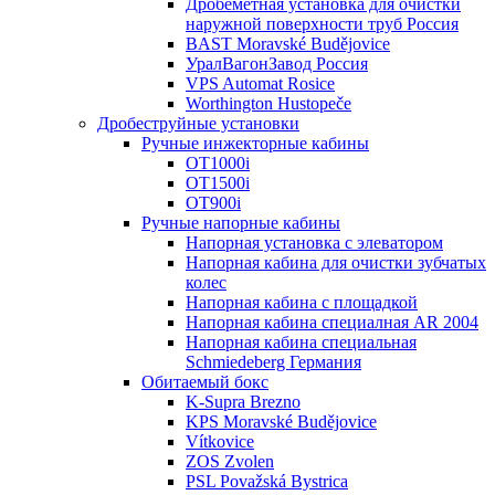
Дробеметная установка для очистки
наружной поверхности труб Россия
BAST Moravské Budějovice
УралВагонЗавод Россия
VPS Automat Rosice
Worthington Hustopeče
Дробеструйные установки
Ручные инжекторные кабины
OT1000i
OT1500i
OT900i
Ручные напорные кабины
Напорная установка с элеватором
Напорная кабина для очистки зубчатых
колес
Напорная кабина с площадкой
Напорная кабина специалная AR 2004
Напорная кабина специальная
Schmiedeberg Германия
Обитаемый бокс
K-Supra Brezno
KPS Moravské Budějovice
Vítkovice
ZOS Zvolen
PSL Považská Bystrica